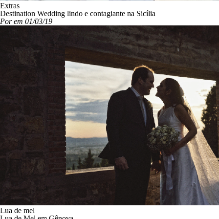
Extras
Destination Wedding lindo e contagiante na Sicília
Por em 01/03/19
Lua de mel
Lua de Mel em Gênova